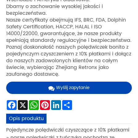
Dbamy o zachowanie wysokiej jakości i
bezpieczeństwa.
Nasze certyfikaty obejmują IFS, BRC, FDA, Dolphin
Safety Certification, HACCP, HALAL i ISO
14000/22000, gwarantujące, że nasze produkty
spełniają standardy regulacyjne i bezpieczeństwa.
Poznaj doskonałość naszych polędwiczek bonito z
pojedynczym czyszczeniem z 10% płatkami i dołącz
do naszych zadowolonych klientów na całym
świecie, wybierając Zhejiang Retronx jako
zaufanego dostawcę.
Wyślij zapytanie
Facebook
X
WhatsApp
Pinterest
LinkedIn
Share
Opis produktu
Pojedyncze polędwiczki czyszczące z 10% płatkami
- nasze polędwiczki z tuńczyka pochodzą ze