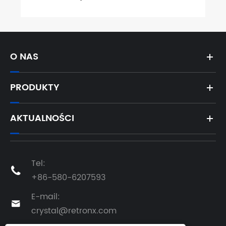
O NAS
PRODUKTY
AKTUALNOŚCI
Tel:

+86-580-6207593
E-mail:

crystal@retronx.com